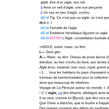
glatit
.
Aire
d
'
un
aigle
,
son
nid
.
||
Avoir
un
oeil
d
'
aigle
,
une
vue
perçante
.
||
Un
nez
en
bec
d
'
aigle
,
crochu
.
d2
./
d
Fig
.
Ce
n
'
est
pas
un
aigle:
ce
n
'
est
pa
rII
./
r
n
.
f
.
d1
./
d
Femelle
de
l
'
aigle
.
d2
./
d
Emblème
héraldique
figurant
un
aigle
d3
./
d
ASTRO
L
'
Aigle:
constellation
boréale
d
⇒
AIGLE
,
subst
.
masc
.
ou
fém
.
I
.—
Sens
gén
.
A
.—
Masc
.
ou
fém
.
Oiseau
de
proie
diurne
(
f
étendue
,
au
bec
crochu
du
bout
,
aux
tarses
Aigle
brun
,
impérial
,
noir
,
roux
,
royal
;
grand
a
•
1
. ...
tous
les
habitans
du
pays
chassaient
o
traîneau
de
kamtschadales
pour
la
collection
ainsi
que
beaucoup
de
zibelines
.
Voyage
de
La
Pérouse
autour
du
monde
,
t
.
3
•
2
.
L
'
aigle
,
roi
des
déserts
,
dédaigne
ainsi
la
Il
ne
veut
,
comme
toi
[
Byron
],
que
des
rocs
e
Que
l
'
hiver
a
blanchis
,
que
la
foudre
a
frappé
Des
rivages
couverts
des
débris
du
naufrage