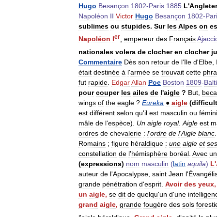
Hugo
Besançon
1802
-
Paris
1885
L
'
Angleter
Napoléon
II
Victor
Hugo
Besançon
1802
-
Par
sublimes
ou
stupides
.
Sur
les
Alpes
on
es
er
Napoléon
I
,
empereur
des
Français
Ajacci
nationales
volera
de
clocher
en
clocher
j
Commentaire
Dès
son
retour
de
l
'
île
d
'
Elbe
,
était
destinée
à
l
'
armée
se
trouvait
cette
phr
fut
rapide
.
Edgar
Allan
Poe
Boston
1809
-
Balt
pour
couper
les
ailes
de
l
'
aigle
?
But
,
beca
wings
of
the
eagle
?
Eureka
●
aigle
(
difficul
est
différent
selon
qu
'
il
est
masculin
ou
fémin
mâle
de
l
'
espèce
).
Un
aigle
royal
.
Aigle
est
m
ordres
de
chevalerie
:
l
'
ordre
de
l
'
Aigle
blanc
Romains
;
figure
héraldique
:
une
aigle
et
se
constellation
de
l
'
hémisphère
boréal
.
Avec
un
(
expressions
)
nom
masculin
(
latin
aquila
)
L
'
auteur
de
l
'
Apocalypse
,
saint
Jean
l
'
Évangéli
grande
pénétration
d
'
esprit
.
Avoir
des
yeux
un
aigle
,
se
dit
de
quelqu
'
un
d
'
une
intelligen
grand
aigle
,
grande
fougère
des
sols
foresti