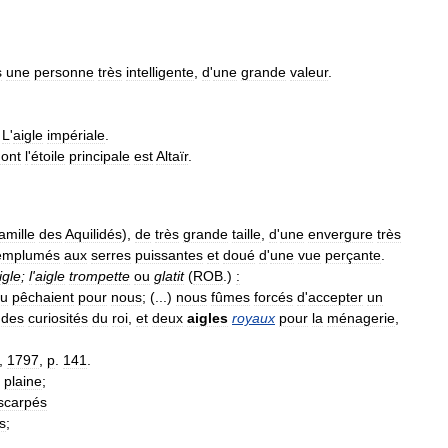
s
une
personne
très
intelligente
,
d
'
une
grande
valeur
.
.
L
'
aigle
impériale
.
ont
l
'
étoile
principale
est
Altaïr
.
amille
des
Aquilidés
),
de
très
grande
taille
,
d
'
une
envergure
très
emplumés
aux
serres
puissantes
et
doué
d
'
une
vue
perçante
.
igle
;
l
'
aigle
trompette
ou
glatit
(
ROB
.)
:
u
pêchaient
pour
nous
; (...)
nous
fûmes
forcés
d
'
accepter
un
des
curiosités
du
roi
,
et
deux
aigles
royaux
pour
la
ménagerie
,
,
1797
,
p
.
141
.
plaine
;
scarpés
s
;
,