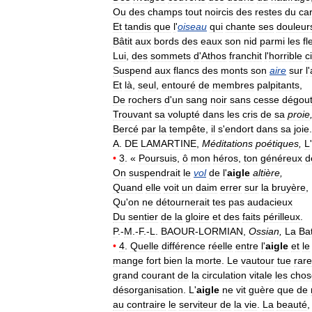
Ou
des
champs
tout
noircis
des
restes
du
ca
Et
tandis
que
l
'
oiseau
qui
chante
ses
douleur
Bâtit
aux
bords
des
eaux
son
nid
parmi
les
fl
Lui
,
des
sommets
d
'
Athos
franchit
l
'
horrible
c
Suspend
aux
flancs
des
monts
son
aire
sur
l
'
Et
là
,
seul
,
entouré
de
membres
palpitants
,
De
rochers
d
'
un
sang
noir
sans
cesse
dégout
Trouvant
sa
volupté
dans
les
cris
de
sa
proie
Bercé
par
la
tempête
,
il
s
'
endort
dans
sa
joie
.
A
.
DE
LAMARTINE
,
Méditations
poétiques
,
L
'
•
3
. «
Poursuis
,
ô
mon
héros
,
ton
généreux
d
On
suspendrait
le
vol
de
l
'
aigle
altière
,
Quand
elle
voit
un
daim
errer
sur
la
bruyère
,
Qu
'
on
ne
détournerait
tes
pas
audacieux
Du
sentier
de
la
gloire
et
des
faits
périlleux
.
P
.-
M
.-
F
.-
L
.
BAOUR
-
LORMIAN
,
Ossian
,
La
Bat
•
4
.
Quelle
différence
réelle
entre
l
'
aigle
et
le
mange
fort
bien
la
morte
.
Le
vautour
tue
rar
grand
courant
de
la
circulation
vitale
les
chos
désorganisation
.
L
'
aigle
ne
vit
guère
que
de
au
contraire
le
serviteur
de
la
vie
.
La
beauté