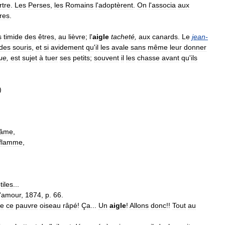
tre
.
Les
Perses
,
les
Romains
l
'
adoptèrent
.
On
l
'
associa
aux
res
.
s
timide
des
êtres
,
au
lièvre
;
l
'
aigle
tacheté
,
aux
canards
.
Le
jean
-
des
souris
,
et
si
avidement
qu
'
il
les
avale
sans
même
leur
donner
ue
,
est
sujet
à
tuer
ses
petits
;
souvent
il
les
chasse
avant
qu
'
ils
)
fâme
,
flamme
,
,
tiles
...
'
amour
,
1874
,
p
.
66
.
le
ce
pauvre
oiseau
râpé
!
Ça
...
Un
aigle
!
Allons
donc
!!
Tout
au