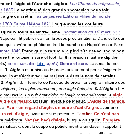
re
prit
l
'
aigle
et
l
'
Autriche
l
'
aiglon
.
Les
Chants
du
crépuscule
,
is
1885
La
continuité
des
grands
spectacles
nous
fait
t
aigle
ou
crétin
.
Tas
de
pierres
Éditions
Milieu
du
monde
o
1769
-
Sainte
-
Hélène
1821
L
'
aigle
avec
les
couleurs
er
usqu
'
aux
tours
de
Notre
-
Dame
.
Proclamation
du
1
mars
1815
Napoléon
fit
publier
de
nombreuses
proclamations
.
Dans
celle
qui
ase
qui
s
'
avéra
prophétique
,
tant
la
marche
de
Napoléon
sur
Paris
imore
1849
Parce
que
la
tortue
a
le
pied
sûr
,
est
-
ce
une
raison
use
the
tortoise
is
sure
of
foot
,
for
this
reason
must
we
clip
the
tés
)
nom
masculin
(
latin
aquila
)
Genre
et
sens
Le
sens
du
mot
in
.
1
.
Aigle
n
.
m
. =
oiseau
de
proie
(
uniquement
pour
désigner
le
asculin
et
s
'
écrit
avec
une
majuscule
dans
le
nom
de
certains
.
2
.
Aigle
n
.
f
. =
femelle
de
l
'
oiseau
de
proie
;
enseigne
militaire
des
s
aiglons
;
les
aigles
romaines
;
une
aigle
éployée
.
3
.
L
'
Aigle
n
.
f
. =
e
majuscule
.
La
nuit
était
claire
et
l
'
Aigle
resplendissante
.
●
aigle
Aigle
de
Meaux
,
Bossuet
,
évêque
de
Meaux
.
L
'
Aigle
de
Patmos
,
ste
.
Avoir
un
regard
d
'
aigle
,
un
coup
d
'
œil
d
'
aigle
,
avoir
une
,
un
œil
d
'
aigle
,
avoir
une
vue
perçante
.
Familier
.
Ce
n
'
est
pas
ce
médiocre
.
Nez
(
en
bec
)
d
'
aigle
,
busqué
ou
aquilin
.
Fougère
ers
siliceux
,
dont
la
coupe
du
pétiole
montre
un
dessin
rappelant
er