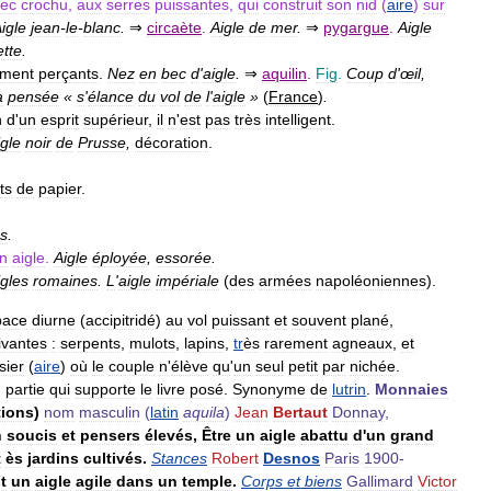
ec
crochu
,
aux
serres
puissantes
,
qui
construit
son
nid
(
aire
)
sur
igle
jean
-
le
-
blanc
.
⇒
circaète
.
Aigle
de
mer
.
⇒
pygargue
.
Aigle
tte
.
ement
perçants
.
Nez
en
bec
d
'
aigle
.
⇒
aquilin
.
Fig
.
Coup
d
'
œil
,
a
pensée
«
s
'
élance
du
vol
de
l
'
aigle
»
(
France
)
.
n
d
'
un
esprit
supérieur
,
il
n
'
est
pas
très
intelligent
.
igle
noir
de
Prusse
,
décoration
.
ts
de
papier
.
ns
.
n
aigle
.
Aigle
éployée
,
essorée
.
igles
romaines
.
L
'
aigle
impériale
(
des
armées
napoléoniennes
).
pace
diurne
(
accipitridé
)
au
vol
puissant
et
souvent
plané
,
ivantes
:
serpents
,
mulots
,
lapins
,
tr
ès
rarement
agneaux
,
et
sier
(
aire
)
où
le
couple
n
'
élève
qu
'
un
seul
petit
par
nichée
.
,
partie
qui
supporte
le
livre
posé
.
Synonyme
de
lutrin
.
Monnaies
tions
)
nom
masculin
(
latin
aquila
)
Jean
Bertaut
Donnay
,
n
soucis
et
pensers
élevés
,
Être
un
aigle
abattu
d
'
un
grand
t
ès
jardins
cultivés
.
Stances
Robert
Desnos
Paris
1900
-
t
un
aigle
agile
dans
un
temple
.
Corps
et
biens
Gallimard
Victor