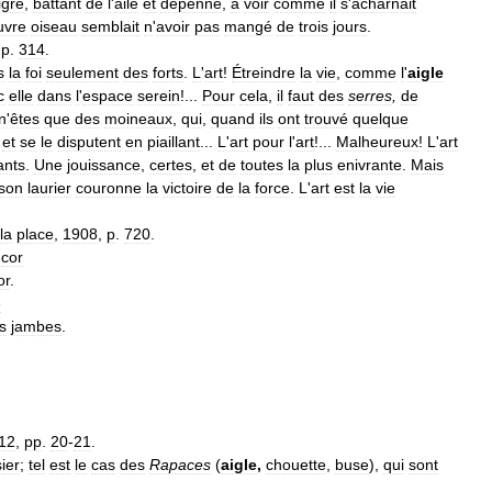
gre
,
battant
de
l
'
aile
et
dépenné
,
à
voir
comme
il
s
'
acharnait
uvre
oiseau
semblait
n
'
avoir
pas
mangé
de
trois
jours
.
,
p
.
314
.
s
la
foi
seulement
des
forts
.
L
'
art
!
Étreindre
la
vie
,
comme
l
'
aigle
c
elle
dans
l
'
espace
serein
!...
Pour
cela
,
il
faut
des
serres
,
de
n
'
êtes
que
des
moineaux
,
qui
,
quand
ils
ont
trouvé
quelque
et
se
le
disputent
en
piaillant
...
L
'
art
pour
l
'
art
!...
Malheureux
!
L
'
art
ants
.
Une
jouissance
,
certes
,
et
de
toutes
la
plus
enivrante
.
Mais
son
laurier
couronne
la
victoire
de
la
force
.
L
'
art
est
la
vie
la
place
,
1908
,
p
.
720
.
cor
or
.
e
s
jambes
.
12
,
pp
.
20
-
21
.
ier
;
tel
est
le
cas
des
Rapaces
(
aigle
,
chouette
,
buse
),
qui
sont