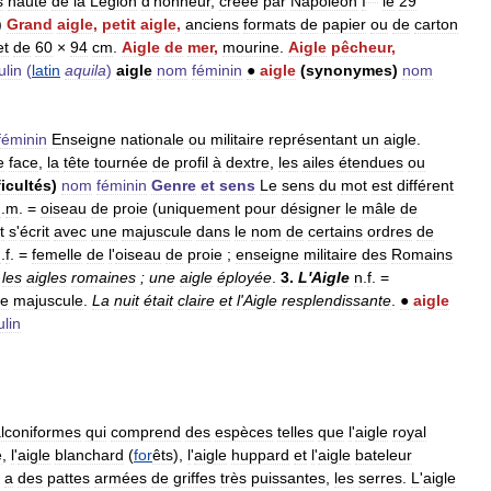
s
haute
de
la
Légion
d
'
honneur
,
créée
par
Napoléon
I
le
29
)
Grand
aigle
,
petit
aigle
,
anciens
formats
de
papier
ou
de
carton
et
de
60
×
94
cm
.
Aigle
de
mer
,
mourine
.
Aigle
pêcheur
,
lin
(
latin
aquila
)
aigle
nom
féminin
●
aigle
(
synonymes
)
nom
féminin
Enseigne
nationale
ou
militaire
représentant
un
aigle
.
e
face
,
la
tête
tournée
de
profil
à
dextre
,
les
ailes
étendues
ou
ficultés
)
nom
féminin
Genre
et
sens
Le
sens
du
mot
est
différent
n
.
m
. =
oiseau
de
proie
(
uniquement
pour
désigner
le
mâle
de
t
s
'
écrit
avec
une
majuscule
dans
le
nom
de
certains
ordres
de
n
.
f
. =
femelle
de
l
'
oiseau
de
proie
;
enseigne
militaire
des
Romains
;
les
aigles
romaines
;
une
aigle
éployée
.
3
.
L
'
Aigle
n
.
f
. =
e
majuscule
.
La
nuit
était
claire
et
l
'
Aigle
resplendissante
.
●
aigle
lin
alconiformes
qui
comprend
des
espèces
telles
que
l
'
aigle
royal
e
,
l
'
aigle
blanchard
(
for
êts
),
l
'
aigle
huppard
et
l
'
aigle
bateleur
a
des
pattes
armées
de
griffes
très
puissantes
,
les
serres
.
L
'
aigle