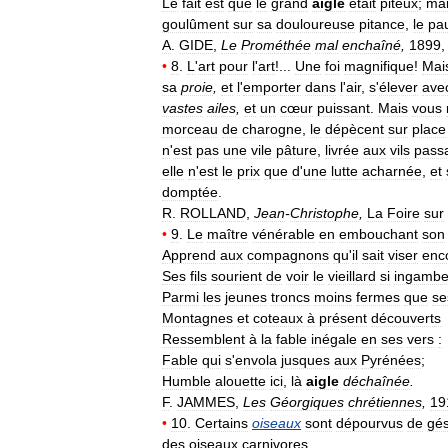
Le
fait
est
que
le
grand
aigle
était
piteux
;
mai
goulûment
sur
sa
douloureuse
pitance
,
le
pa
A
.
GIDE
,
Le
Prométhée
mal
enchaîné
,
1899
•
8
.
L
'
art
pour
l
'
art
!...
Une
foi
magnifique
!
Mai
sa
proie
,
et
l
'
emporter
dans
l
'
air
,
s
'
élever
ave
vastes
ailes
,
et
un
cœur
puissant
.
Mais
vous
morceau
de
charogne
,
le
dépècent
sur
place
n
'
est
pas
une
vile
pâture
,
livrée
aux
vils
pass
elle
n
'
est
le
prix
que
d
'
une
lutte
acharnée
,
et
domptée
.
R
.
ROLLAND
,
Jean
-
Christophe
,
La
Foire
sur
•
9
.
Le
maître
vénérable
en
embouchant
son
Apprend
aux
compagnons
qu
'
il
sait
viser
enc
Ses
fils
sourient
de
voir
le
vieillard
si
ingamb
Parmi
les
jeunes
troncs
moins
fermes
que
se
Montagnes
et
coteaux
à
présent
découverts
Ressemblent
à
la
fable
inégale
en
ses
vers
:
Fable
qui
s
'
envola
jusques
aux
Pyrénées
;
Humble
alouette
ici
,
là
aigle
déchaînée
.
F
.
JAMMES
,
Les
Géorgiques
chrétiennes
,
19
•
10
.
Certains
oiseaux
sont
dépourvus
de
gés
des
oiseaux
carnivores
.