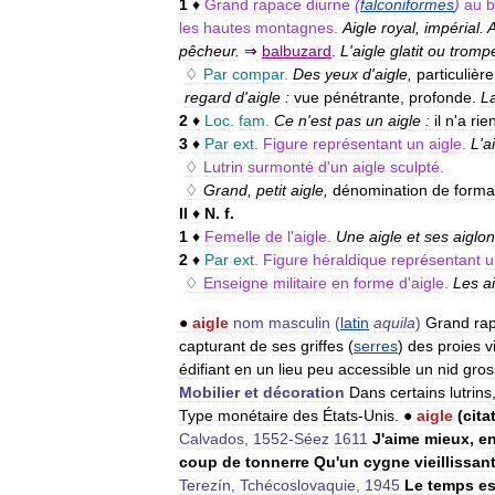
1
♦
Grand
rapace
diurne
(
falconiformes
)
au
b
les
hautes
montagnes
.
Aigle
royal
,
impérial
.
A
pêcheur
.
⇒
balbuzard
.
L
'
aigle
glatit
ou
trompe
♢
Par
compar
.
Des
yeux
d
'
aigle
,
particulièr
regard
d
'
aigle
:
vue
pénétrante
,
profonde
.
L
2
♦
Loc
.
fam
.
Ce
n
'
est
pas
un
aigle
:
il
n
'
a
rie
3
♦
Par
ext
.
Figure
représentant
un
aigle
.
L
'
a
♢
Lutrin
surmonté
d
'
un
aigle
sculpté
.
♢
Grand
,
petit
aigle
,
dénomination
de
forma
II
♦
N
.
f
.
1
♦
Femelle
de
l
'
aigle
.
Une
aigle
et
ses
aiglo
2
♦
Par
ext
.
Figure
héraldique
représentant
u
♢
Enseigne
militaire
en
forme
d
'
aigle
.
Les
a
●
aigle
nom
masculin
(
latin
aquila
)
Grand
ra
capturant
de
ses
griffes
(
serres
)
des
proies
v
édifiant
en
un
lieu
peu
accessible
un
nid
gros
Mobilier
et
décoration
Dans
certains
lutrins
Type
monétaire
des
États
-
Unis
.
●
aigle
(
cita
Calvados
,
1552
-
Séez
1611
J
'
aime
mieux
,
e
coup
de
tonnerre
Qu
'
un
cygne
vieillissan
Terezín
,
Tchécoslovaquie
,
1945
Le
temps
es