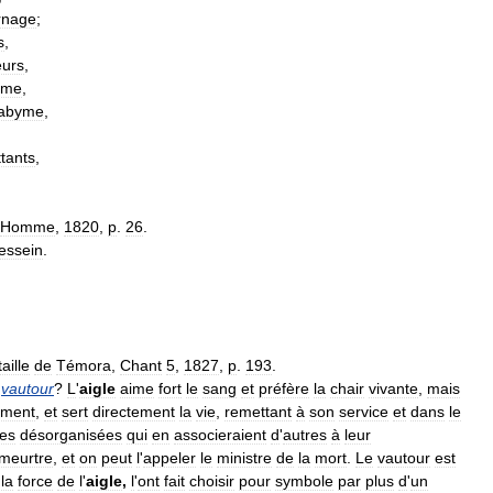
rnage
;
s
,
eurs
,
ime
,
abyme
,
tants
,
,
Homme
,
1820
,
p
.
26
.
essein
.
aille
de
Témora
,
Chant
5
,
1827
,
p
.
193
.
vautour
?
L
'
aigle
aime
fort
le
sang
et
préfère
la
chair
vivante
,
mais
ement
,
et
sert
directement
la
vie
,
remettant
à
son
service
et
dans
le
es
désorganisées
qui
en
associeraient
d
'
autres
à
leur
meurtre
,
et
on
peut
l
'
appeler
le
ministre
de
la
mort
.
Le
vautour
est
,
la
force
de
l
'
aigle
,
l
'
ont
fait
choisir
pour
symbole
par
plus
d
'
un