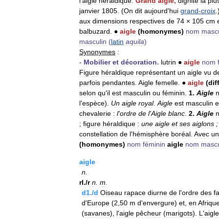
l
'
aigle
héraldique
.
Grand
aigle
,
dignité
la
plu
janvier
1805
. (
On
dit
aujourd
'
hui
grand
-
croix
.
aux
dimensions
respectives
de
74
×
105
cm
balbuzard
.
●
aigle
(
homonymes
)
nom
mascu
masculin
(
latin
aquila
)
Synonymes
:
-
Mobilier
et
décoration
.
lutrin
●
aigle
nom
Figure
héraldique
représentant
un
aigle
vu
d
parfois
pendantes
.
Aigle
femelle
.
●
aigle
(
dif
selon
qu
'
il
est
masculin
ou
féminin
.
1
.
Aigle
l
'
espèce
).
Un
aigle
royal
.
Aigle
est
masculin
e
chevalerie
:
l
'
ordre
de
l
'
Aigle
blanc
.
2
.
Aigle
;
figure
héraldique
:
une
aigle
et
ses
aiglons
constellation
de
l
'
hémisphère
boréal
.
Avec
un
(
homonymes
)
nom
féminin
aigle
nom
mascu
aigle
n
.
rI
./
r
n
.
m
.
d1
./
d
Oiseau
rapace
diurne
de
l
'
ordre
des
f
d
'
Europe
(
2
,
50
m
d
'
envergure
)
et
,
en
Afriqu
(
savanes
),
l
'
aigle
pêcheur
(
marigots
).
L
'
aigle