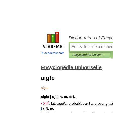
Dictionnaires et Ency
fr-academic.com
Encyclopédie Universelle
Encyclopédie Universelle
aigle
aigle
aigle
[
ɛgl
]
n
.
m
.
et
f
.
e
•
XII
;
lat
.
aquila
,
probablt
par
l
'
a
.
provenç
.
ai
I
♦
N
.
m
.