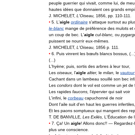
peuple
guerrier
qui
vivait
,
comme
lui
,
de
meur
hautes
idées
que
donnaient
ces
grands
empi
J
.
MICHELET
,
L
'
Oiseau
,
1856
,
pp
.
110
-
111
.
•
5
.
L
'
aigle
ordinaire
s
'
attaque
surtout
au
plu
le
-
blanc
mange
de
préférence
des
mulots
et
un
coup
de
bec
.
L
'
aigle
cul
-
blanc
,
ou
pygarg
puissent
se
nourrir
eux
-
mêmes
.
J
.
MICHELET
,
L
'
Oiseau
,
1856
p
.
111
.
•
6
.
Puis
vinrent
les
bœufs
blancs
bossus
, (...
(...)
L
'
hyène
;
puis
,
sortis
des
arbres
à
leur
tour
,
Les
oiseaux
,
l
'
aigle
altier
,
le
milan
,
le
vautour
Cachant
dans
un
lambeau
souillé
son
bec
in
Les
condors
dont
le
vol
est
comme
un
jet
de
Les
rapides
faucons
,
l
'
épervier
qui
sait
voir
L
'
infini
,
le
corbeau
capuchonné
de
noir
Dont
l
'
aile
suit
d
'
en
haut
les
guerres
infertiles
Et
les
paons
somptueux
qui
mangent
des
rep
T
.
DE
BANVILLE
,
Les
Exilés
,
L
'
Éducation
de
l
•
7
.
Ça
!
Un
aigle
!
Allons
donc
!! —
Regardez
-
plus
une
conscience
.