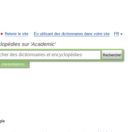
Retenir le site
En utilisant des dictionnaires dans votre site
FR
clopédies sur 'Academic'
Recherche!
interprétations
gla